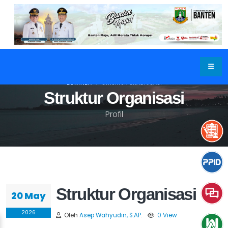
BERANDA
STRUKTUR ORAGNISASI
Struktur Organisasi
Profil
Struktur Organisasi
20 May
2026
Oleh
Asep Wahyudin, S.AP.
0 View