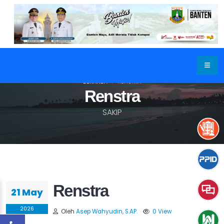
BERANDA
RENSTRA
Renstra
SAKIP
Renstra
21 May
2026
Oleh
Asep Wahyudin, S.AP.
0 View