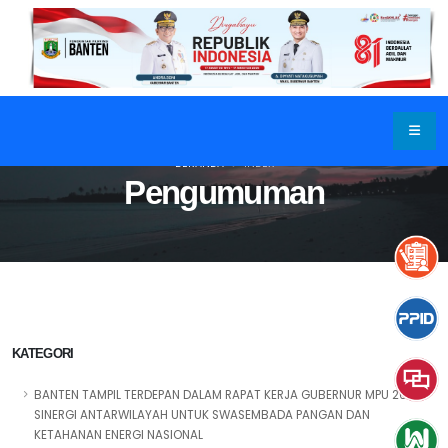
BERANDA
INDEX
Pengumuman
KATEGORI
BANTEN TAMPIL TERDEPAN DALAM RAPAT KERJA GUBERNUR MPU 2026:
SINERGI ANTARWILAYAH UNTUK SWASEMBADA PANGAN DAN
KETAHANAN ENERGI NASIONAL