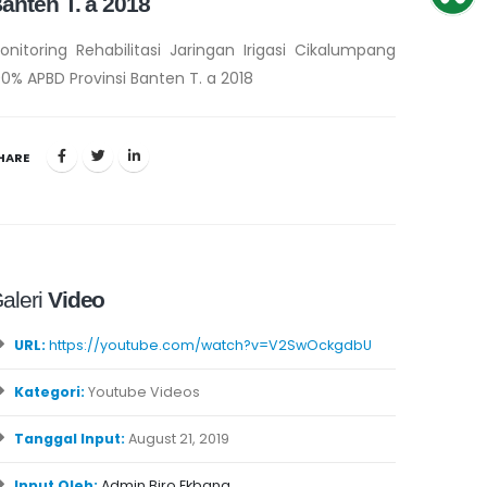
anten T. a 2018
onitoring Rehabilitasi Jaringan Irigasi Cikalumpang
00% APBD Provinsi Banten T. a 2018
HARE
aleri
Video
URL:
https://youtube.com/watch?v=V2SwOckgdbU
Kategori:
Youtube Videos
Tanggal Input:
August 21, 2019
Input Oleh:
Admin Biro Ekbang