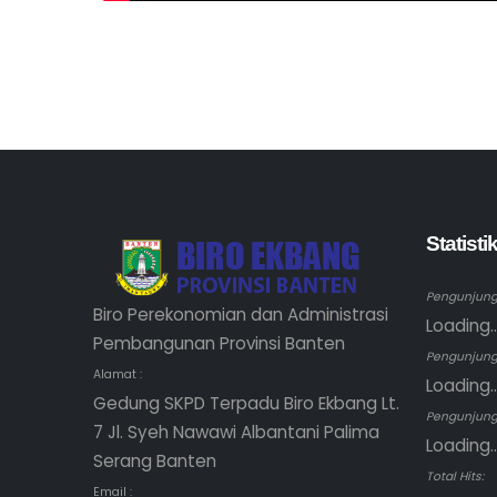
Statist
Pengunjung 
Biro Perekonomian dan Administrasi
Loading..
Pembangunan Provinsi Banten
Pengunjung
Alamat :
Loading..
Gedung SKPD Terpadu Biro Ekbang Lt.
Pengunjung 
7 Jl. Syeh Nawawi Albantani Palima
Loading..
Serang Banten
Total Hits:
Email :