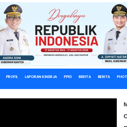
BERANDA
GALERI VIDEO
Youtube Videos
PROFIL
LAPORAN KINERJA
PPID
BERITA
BERITA
PHO
M