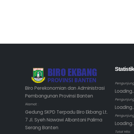
Statist
Pengunjung 
Biro Perekonomian dan Administrasi
Loading..
Pembangunan Provinsi Banten
Pengunjung
Alamat :
Loading..
Gedung SKPD Terpadu Biro Ekbang Lt.
Pengunjung 
7 Jl. Syeh Nawawi Albantani Palima
Loading..
Serang Banten
Total Hits: