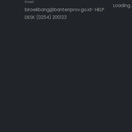
Email :
Loading..
biroekbang@bantenprov.go.id- HELP
DESK (0254) 200123