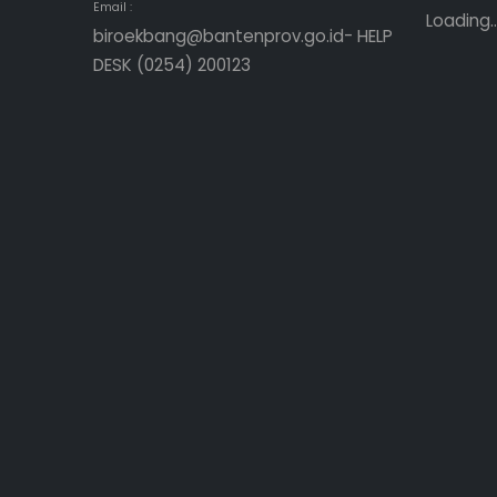
Email :
Loading..
biroekbang@bantenprov.go.id- HELP
DESK (0254) 200123