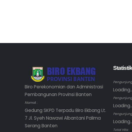
Statist
Pengunjung 
Biro Perekonomian dan Administrasi
Loading..
Pembangunan Provinsi Banten
Pengunjung
Alamat :
Loading..
Gedung SKPD Terpadu Biro Ekbang Lt.
Pengunjung 
7 Jl. Syeh Nawawi Albantani Palima
Loading..
Serang Banten
Total Hits: